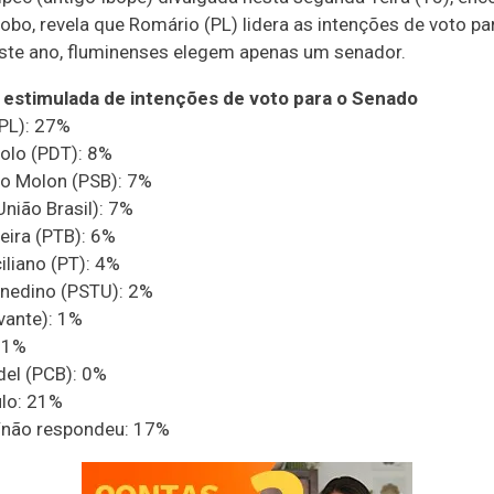
obo, revela que Romário (PL) lidera as intenções de voto pa
ste ano, fluminenses elegem apenas um senador.
estimulada de intenções de voto para o Senado
PL): 27%
olo (PDT): 8%
o Molon (PSB): 7%
União Brasil): 7%
veira (PTB): 6%
iliano (PT): 4%
inedino (PSTU): 2%
vante): 1%
: 1%
del (PCB): 0%
lo: 21%
/não respondeu: 17%