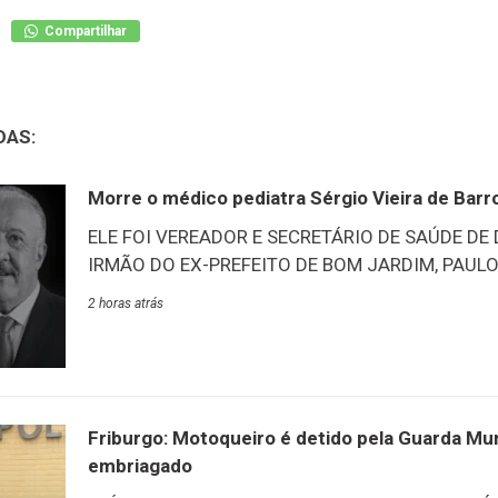
Compartilhar
DAS:
Morre o médico pediatra Sérgio Vieira de Barr
ELE FOI VEREADOR E SECRETÁRIO DE SAÚDE DE
IRMÃO DO EX-PREFEITO DE BOM JARDIM, PAULO 
de Duas Barras, através de suas redes sociais, pu
2 horas atrás
anunciou luto oficial por três dias no município 
médico pediatra, Sérgio Vieira de Barros, 76 anos
vereador em duas ocasiões no município e tamb
secretário de Saúde de Duas Barras. Ele era irm
Jardim, Paulo Barros. O corpo está sendo velado
Friburgo: Motoqueiro é detido pela Guarda Muni
Bom Jardim até às 14
embriagado