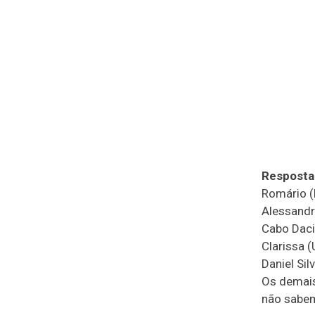
Resposta
Romário (
Alessandr
Cabo Daci
Clarissa (
Daniel Sil
Os demais
não sabe