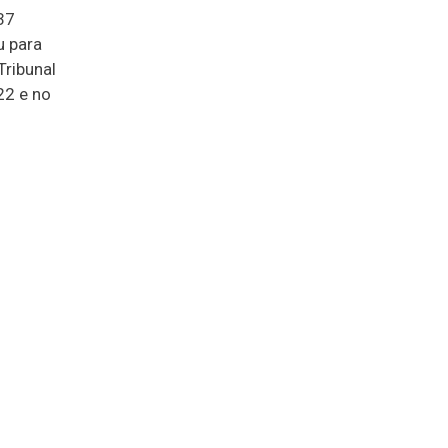
37
u para
Tribunal
22 e no