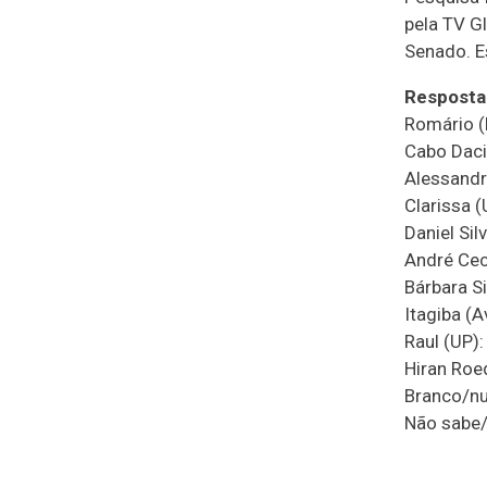
pela TV Gl
Senado. E
Resposta 
Romário (
Cabo Daci
Alessandr
Clarissa (
Daniel Sil
André Cec
Bárbara S
Itagiba (A
Raul (UP)
Hiran Roe
Branco/nu
Não sabe