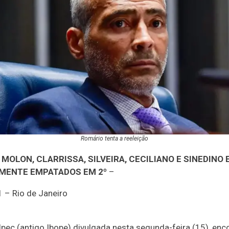
Romário tenta a reeleição
 MOLON, CLARRISSA, SILVEIRA, CECILIANO E SINEDINO
MENTE EMPATADOS EM 2º
–
1 – Rio de Janeiro
Ipec (antigo Ibope) divulgada nesta segunda-feira (15), e