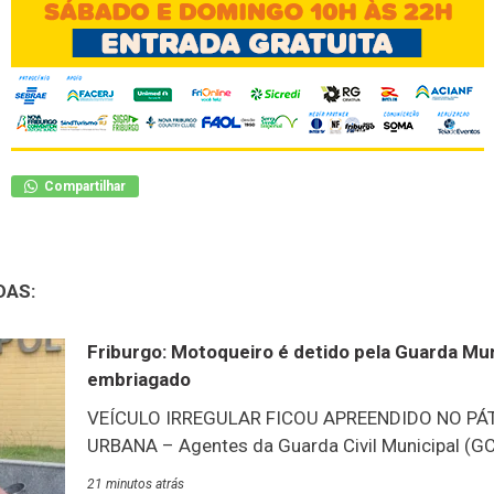
Compartilhar
DAS:
Friburgo: Motoqueiro é detido pela Guarda Muni
embriagado
VEÍCULO IRREGULAR FICOU APREENDIDO NO PÁ
URBANA – Agentes da Guarda Civil Municipal (
motocicleta irregular e conduziu à delegacia mo
21 minutos atrás