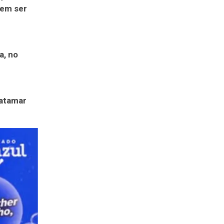
vem ser
a, no
patamar