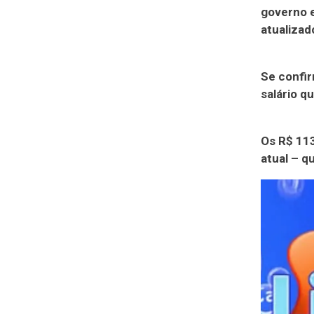
governo e
atualizad
Se confir
salário q
Os R$ 113
atual – q