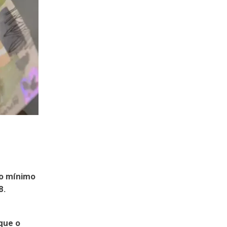
io mínimo
8.
que o