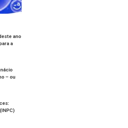
deste ano
para a
Inácio
mo – ou
ces:
 (INPC)