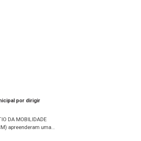
cipal por dirigir
TIO DA MOBILIDADE
GCM) apreenderam uma
torista que, segundo o