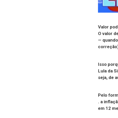
Valor po
O valor d
— quando 
correção)
Isso porq
Lula da S
seja, de 
Pelo form
. a infla
em 12 me