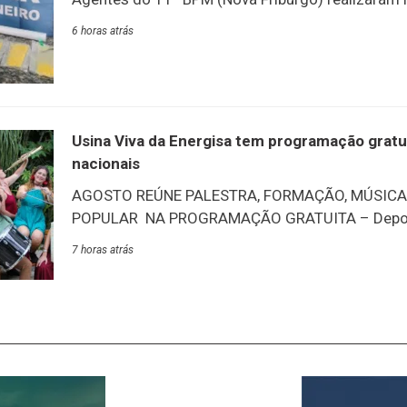
apreensão de drogas. Desta vez no bairro Catarci
6 horas atrás
7/8. Uma mulher foi capturada em flagrante duran
Rua Eugênio Nideck. A acusada foi autuada na 15
permaneceu à disposição da Justiça. O material
apreendido foi encaminhado para perícia técnica d
Usina Viva da Energisa tem programação grat
nacionais
AGOSTO REÚNE PALESTRA, FORMAÇÃO, MÚSICA,
POPULAR NA PROGRAMAÇÃO GRATUITA – Depois
edição 2026, o Usina Viva dá continuidade à pr
7 horas atrás
um mês dedicado à formação cultural, à música, 
valorização da cultura popular brasileira. Ao long
poderá participar de palestras, oficinas, apresen
espetáculo teatral e atividades especiais que di
temático “Futuro e Inteligência Artificial”, sem de
manifestações culturais tradicionais. “A Usina Cul
criada para ser um espaço vivo de cultura, apren