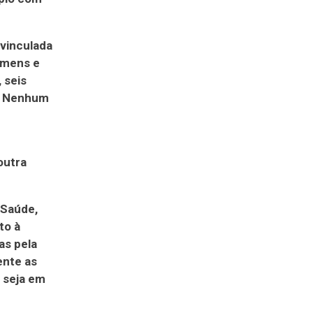
 vinculada
omens e
 seis
7. Nenhum
outra
 Saúde,
to à
as pela
ente as
, seja em