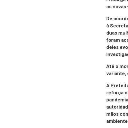
as novas 
De acordo
à Secreta
duas mulh
foram aco
deles ev
investig
Até o mom
variante,
A Prefeit
reforça o
pandemia
autorida
mãos com 
ambiente