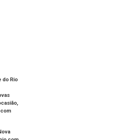
 do Rio
ovas
ocasião,
, com
 Nova
ípio com