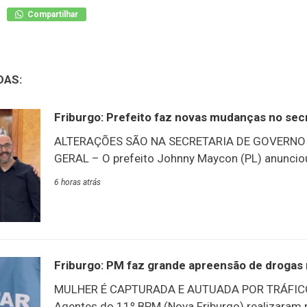
Compartilhar
DAS:
Friburgo: Prefeito faz novas mudanças no sec
ALTERAÇÕES SÃO NA SECRETARIA DE GOVERNO
GERAL – O prefeito Johnny Maycon (PL) anunci
linha de frente de seu governo, na Secretaria de
6 horas atrás
Geral. A Procuradoria Geral do Município, que e
responsabilidade de Hudson Thurler, passará a s
então secretário de Governo, Rodrigo Lima. A Se
ficará a cargo do agora ex-subsecretário da pasta
“Agradecemos ao Dr. Hudson por toda a dedica
Friburgo: PM faz grande apreensão de drogas
esteve à frente da Procuradoria. Sua saída foi 
MULHER É CAPTURADA E AUTUADA POR TRÁFICO
pessoal para assumir novos desafios profissionai
Agentes do 11º BPM (Nova Friburgo) realizaram