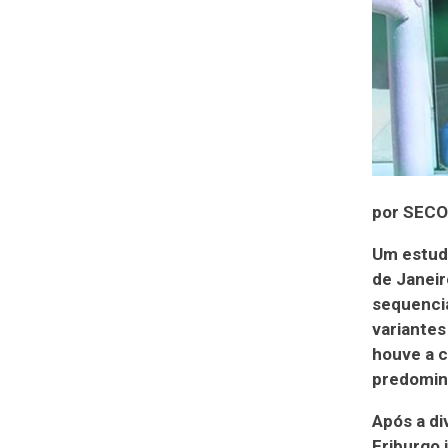
por SECO
Um estudo
de Janeir
sequencia
variantes
houve a c
predominâ
Após a di
Friburgo