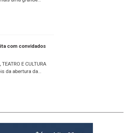
one, nesta sexta-feira,
te a ação policial na
1ª DP, onde
 entorpecente
a Polícia Civil.
uita com convidados
 TEATRO E CULTURA
 da abertura da
ogramação gratuita com
ao teatro e à
o de agosto, o público
tações musicais,
alogam com o eixo
ixar de lado as
tural Energisa foi
dizado e encontro. Ao