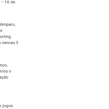
 – 16 de
 Amparo,
or
orting
to venceu 3
enço,
miou o
tação
s jogos: