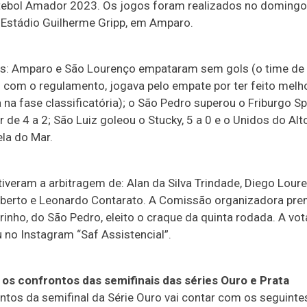
tebol Amador 2023. Os jogos foram realizados no domingo
no Estádio Guilherme Gripp, em Amparo.
s: Amparo e São Lourenço empataram sem gols (o time de
 com o regulamento, jogava pelo empate por ter feito melh
na fase classificatória); o São Pedro superou o Friburgo Sp
r de 4 a 2; São Luiz goleou o Stucky, 5 a 0 e o Unidos do Al
ela do Mar.
tiveram a arbitragem de: Alan da Silva Trindade, Diego Lour
berto e Leonardo Contarato. A Comissão organizadora pre
rinho, do São Pedro, eleito o craque da quinta rodada. A vo
 no Instagram “Saf Assistencial”.
 os confrontos das semifinais das séries Ouro e Prata
ntos da semifinal da Série Ouro vai contar com os seguinte