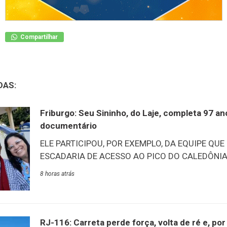
Compartilhar
DAS:
Friburgo: Seu Sininho, do Laje, completa 97 a
documentário
ELE PARTICIPOU, POR EXEMPLO, DA EQUIPE QUE
ESCADARIA DE ACESSO AO PICO DO CALEDÔNIA –
tarde desta quinta-feira, 6/8, aconteceu o lançam
8 horas atrás
documentário “O Nosso Sininho”. O filme conta a
Marcelino, carinhosamente conhecido como Sin
mais antigos do Lar Abrigo Amor à Jesus (Laje)
na mesma data, ele esbanja vitalidade e alegria 
RJ-116: Carreta perde força, volta de ré e, p