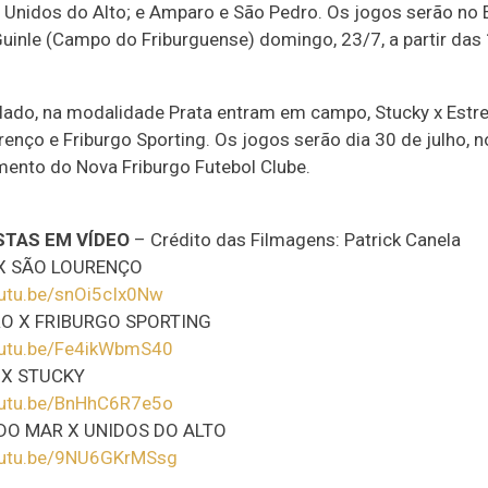
x Unidos do Alto; e Amparo e São Pedro. Os jogos serão no 
uinle (Campo do Friburguense) domingo, 23/7, a partir das
 lado, na modalidade Prata entram em campo, Stucky x Estr
enço e Friburgo Sporting. Os jogos serão dia 30 de julho, 
mento do Nova Friburgo Futebol Clube.
STAS EM VÍDEO
– Crédito das Filmagens: Patrick Canela
X SÃO LOURENÇO
outu.be/snOi5cIx0Nw
O X FRIBURGO SPORTING
outu.be/Fe4ikWbmS40
 X STUCKY
outu.be/BnHhC6R7e5o
DO MAR X UNIDOS DO ALTO
youtu.be/9NU6GKrMSsg