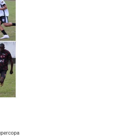
upercopa