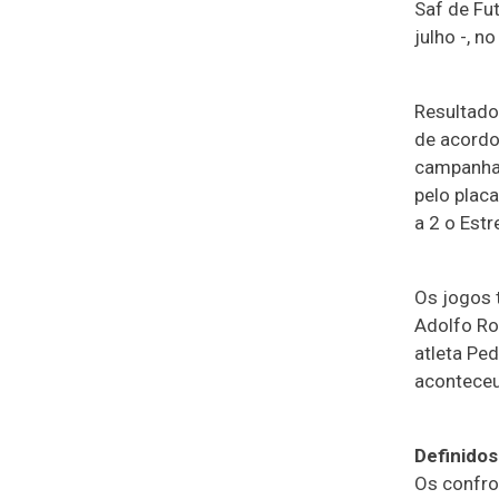
Saf de Fu
julho -, 
Resultado
de acordo
campanha 
pelo placa
a 2 o Estr
Os jogos 
Adolfo Ro
atleta Ped
aconteceu
Definidos
Os confro