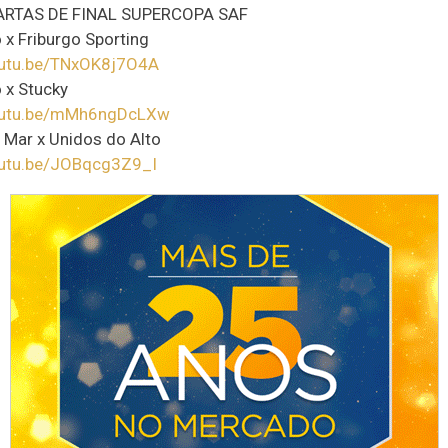
RTAS DE FINAL SUPERCOPA SAF
 x Friburgo Sporting
outu.be/TNxOK8j7O4A
 x Stucky
youtu.be/mMh6ngDcLXw
o Mar x Unidos do Alto
outu.be/JOBqcg3Z9_I