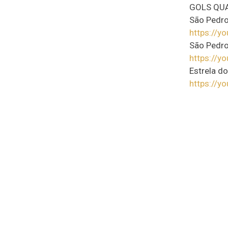
GOLS QUA
São Pedro
https://y
São Pedro
https://
Estrela d
https://y