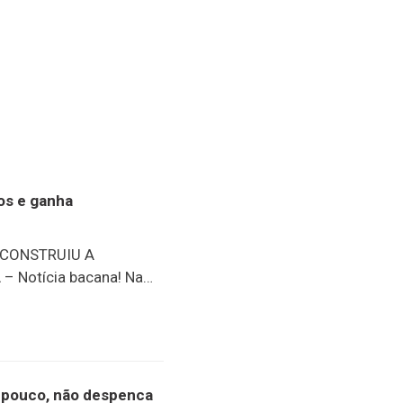
nos e ganha
 CONSTRUIU A
 Notícia bacana! Na
ento oficial do
 história do senhor José
inho, um dos moradores
. Completando 97 anos
e conta diversos
or pouco, não despenca