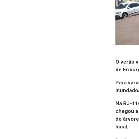
O verão v
de Fribur
Para vari
inundado
Na RJ-116
chegou a 
de árvore
local.