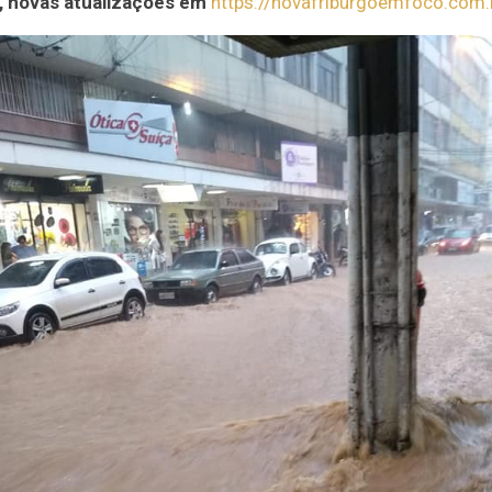
, novas atualizações em
https://novafriburgoemfoco.com.