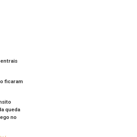
centrais
ho ficaram
nsito
da queda
fego no