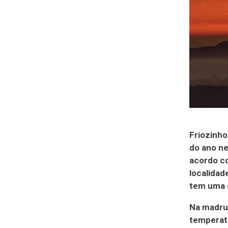
Friozinho
do ano ne
acordo co
localidad
tem uma 
Na madrug
temperatu