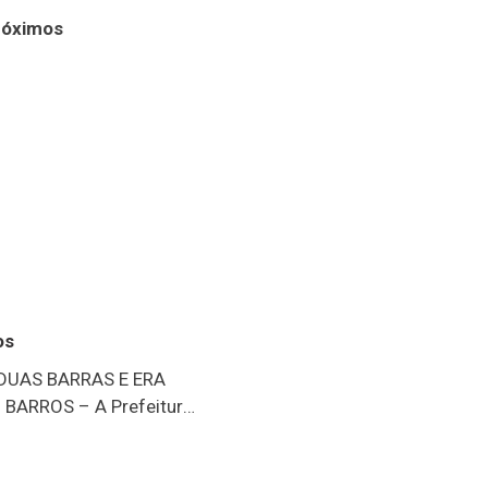
róximos
os
 DUAS BARRAS E ERA
BARROS – A Prefeitura
blicou nota de pesar e
pelo falecimento do