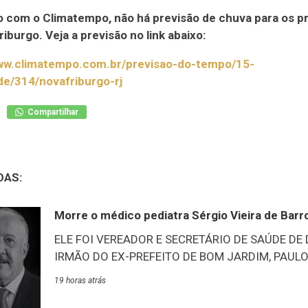
 com o Climatempo, não há previsão de chuva para os p
riburgo. Veja a previsão no link abaixo:
www.climatempo.com.br/previsao-do-tempo/15-
de/314/novafriburgo-rj
Compartilhar
DAS:
Morre o médico pediatra Sérgio Vieira de Barr
ELE FOI VEREADOR E SECRETÁRIO DE SAÚDE DE
IRMÃO DO EX-PREFEITO DE BOM JARDIM, PAULO 
de Duas Barras, através de suas redes sociais, pu
19 horas atrás
anunciou luto oficial por três dias no município 