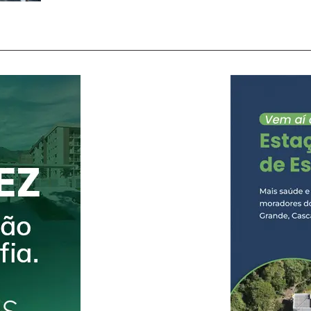
ocorrido no início do mês de junho, na Prata, em
coordenada pelo delegado titular da unidade, Dr. 
suspeito foi localizado e preso no município de 
cumprimento às diligências realizadas pela equi
a prisão,