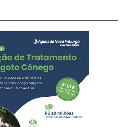
 Carmo. A ação foi
Luiz Henrique. O
Nova Friburgo, em
pe de investigação. Após