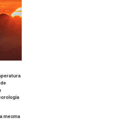
mperatura
 de
a
eorologia
u a mesma