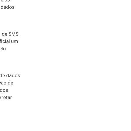
uidados
o de SMS,
ficial um
elo
 de dados
ção de
ados
rretar