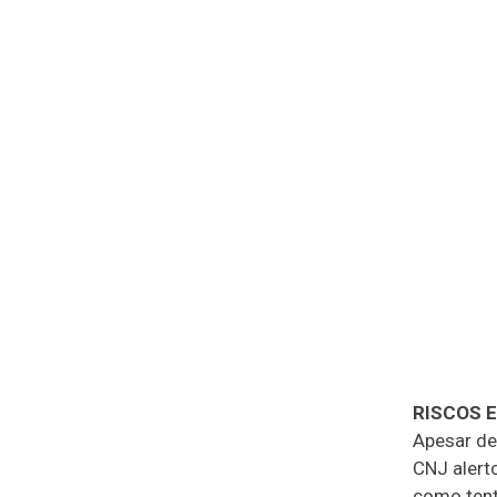
RISCOS 
Apesar de
CNJ alert
como tent