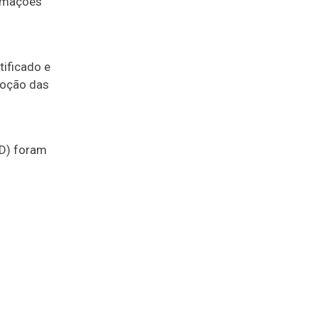
ormações
tificado e
doção das
PD) foram