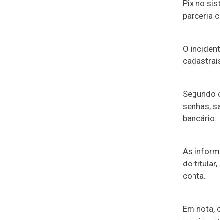
Pix no si
parceria 
O inciden
cadastrai
Segundo o
senhas, s
bancário.
As inform
do titular
conta.
Em nota, 