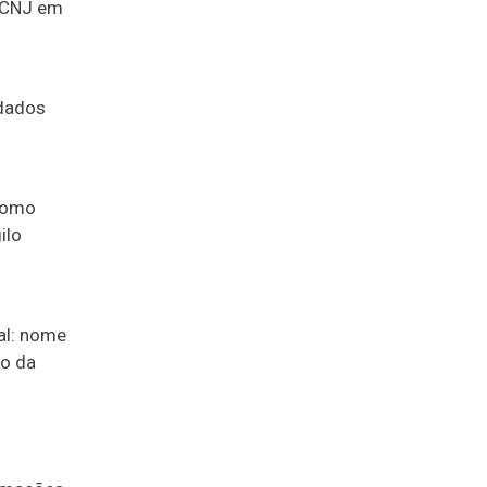
o CNJ em
 dados
 como
ilo
al: nome
ro da