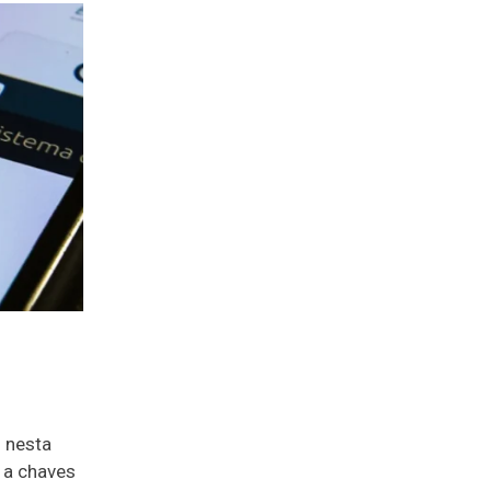
 nesta
 a chaves