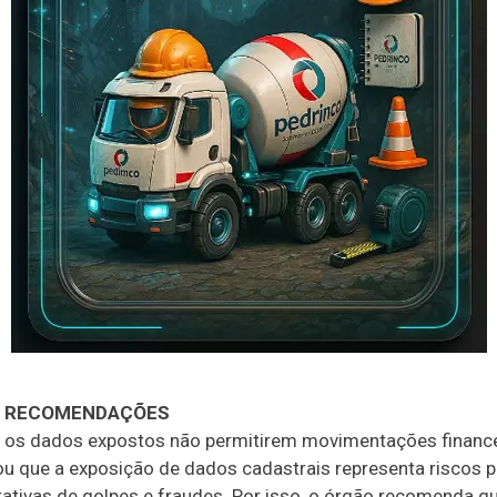
E RECOMENDAÇÕES
 os dados expostos não permitirem movimentações finance
ou que a exposição de dados cadastrais representa riscos p
ativas de golpes e fraudes. Por isso, o órgão recomenda q