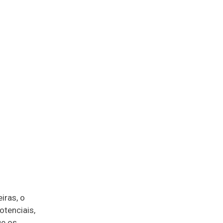
iras, o
otenciais,
ue os