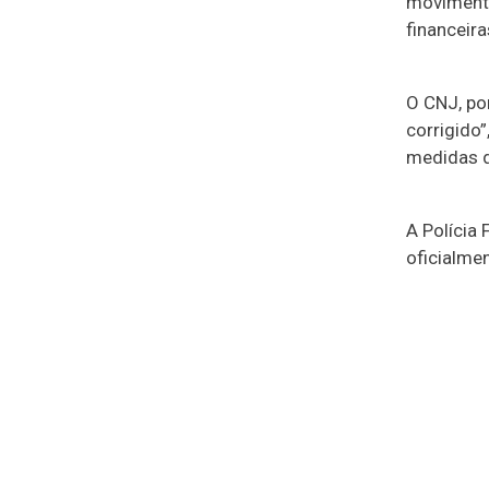
movimenta
financeira
O CNJ, po
corrigido
medidas d
A Polícia
oficialme