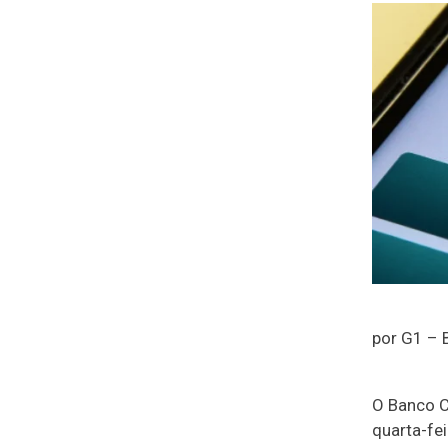
por G1 – B
O Banco C
quarta-fe