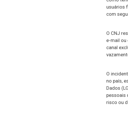
usuários 
com segur
O CNJ res
e-mail ou 
canal exc
vazament
O inciden
no país, 
Dados (LG
pessoais 
risco ou d