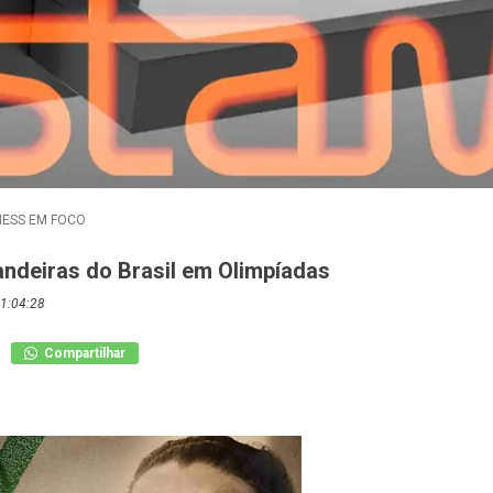
NESS EM FOCO
andeiras do Brasil em Olimpíadas
1:04:28
Compartilhar