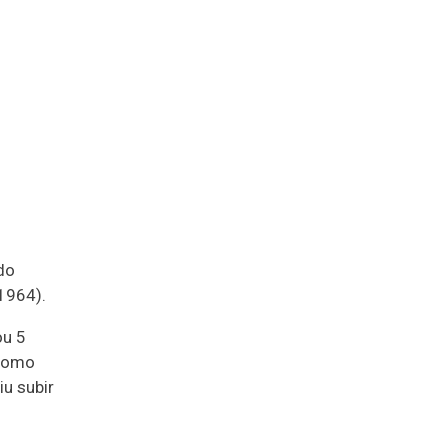
do
1964).
ou 5
 como
u subir