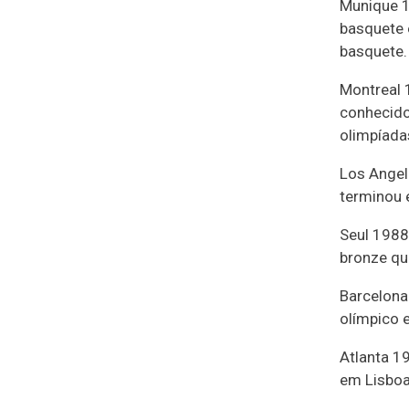
Munique 1
basquete 
basquete.
Montreal 
conhecido
olimpíadas
Los Angel
terminou 
Seul 1988
bronze qu
Barcelona
olímpico 
Atlanta 1
em Lisboa