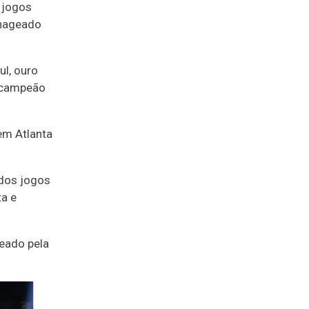
s jogos
enageado
ul, ouro
bicampeão
em Atlanta
 dos jogos
ta e
eado pela