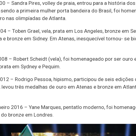
0 – Sandra Pires, volley de praia, entrou para a história do
 sendo a primeira mulher porta bandeira do Brasil, foi hom
ro nas olimpíadas de Atlanta.
04 – Toben Grael, vela, prata em Los Angeles, bronze em Se
a e bronze em Sidney. Em Atenas, inesquecível tornou- se 
08 – Robert Scheidt (vela), foi homenageado por ser ouro 
 prata em Sydney e Pequim.
012 – Rodrigo Pessoa, hipismo, participou de seis edições
, levou três medalhas de ouro em Atenas e bronze em Atlan
neiro 2016 – Yane Marques, pentatlo moderno, foi homenag
 do bronze em Londres.