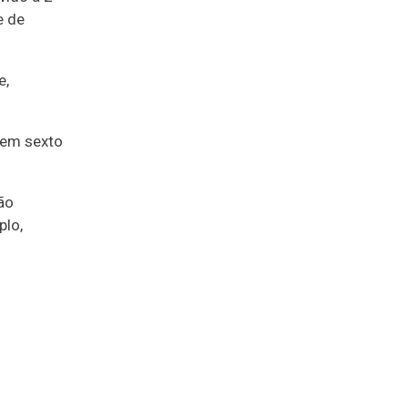
e de
e,
 em sexto
ão
plo,