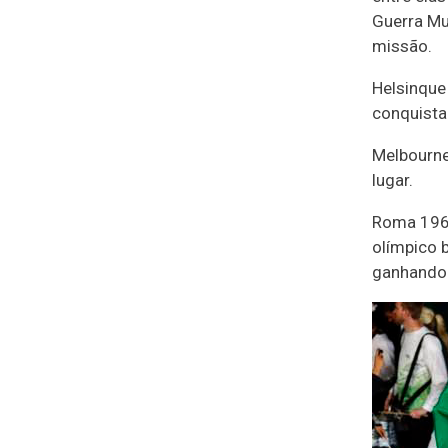
Guerra Mun
missão.
Helsinque
conquista
Melbourne
lugar.
Roma 1960
olímpico b
ganhando 