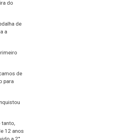
ira do
edalha de
ta a
primeiro
icamos de
o para
onquistou
 tanto,
de 12 anos
vido a 2°