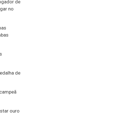
jogador de
ugar no
mas
mbas
s
edalha de
o campeã
star ouro