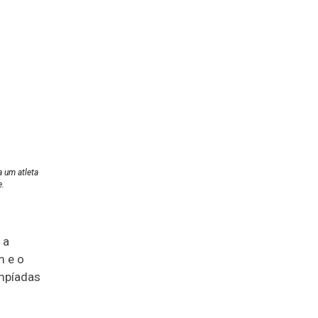
 um atleta
e.
 a
m e o
impíadas