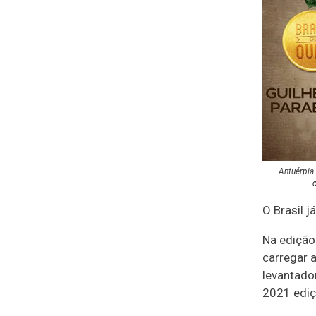
Antuérpia 
c
O Brasil j
Na edição 
carregar 
levantado
2021 ediçã