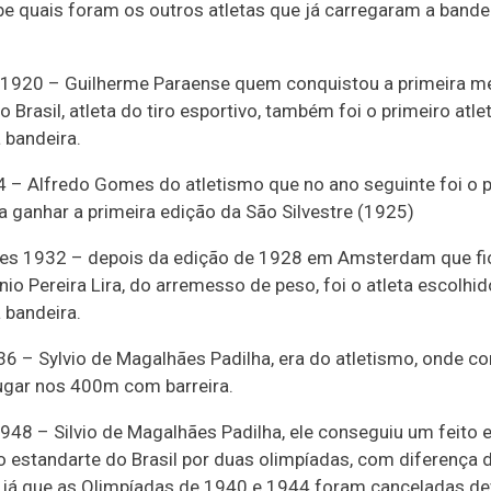
be quais foram os outros atletas que já carregaram a bande
 1920 – Guilherme Paraense quem conquistou a primeira m
o Brasil, atleta do tiro esportivo, também foi o primeiro atle
 bandeira.
4 – Alfredo Gomes do atletismo que no ano seguinte foi o 
 a ganhar a primeira edição da São Silvestre (1925)
es 1932 – depois da edição de 1928 em Amsterdam que f
nio Pereira Lira, do arremesso de peso, foi o atleta escolhid
 bandeira.
36 – Sylvio de Magalhães Padilha, era do atletismo, onde c
lugar nos 400m com barreira.
948 – Silvio de Magalhães Padilha, ele conseguiu um feito e
o estandarte do Brasil por duas olimpíadas, com diferença 
s já que as Olimpíadas de 1940 e 1944 foram canceladas de