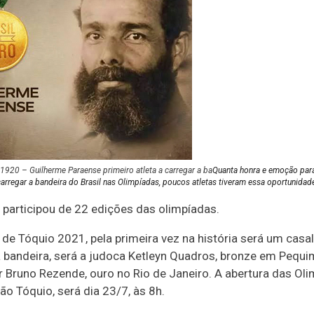
1920 – Guilherme Paraense primeiro atleta a carregar a ba
Quanta honra e emoção para
arregar a bandeira do Brasil nas Olimpíadas, poucos atletas tiveram essa oportunidad
á participou de 22 edições das olimpíadas.
de Tóquio 2021, pela primeira vez na história será um casal
a bandeira, será a judoca Ketleyn Quadros, bronze em Pequi
r Bruno Rezende, ouro no Rio de Janeiro. A abertura das Ol
o Tóquio, será dia 23/7, às 8h.