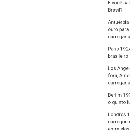
E você sa
Brasil?
Antuérpia
ouro para 
carregar a
Paris 192
brasileiro
Los Angel
fora, Antô
carregar a
Berlim 19
o quinto 
Londres 1
carregou 
entre ela