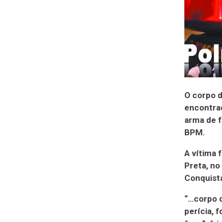
O corpo d
encontrad
arma de f
BPM.
A vítima 
Preta, no 
Conquista
“…corpo 
perícia, 