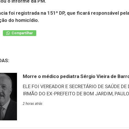
isou o informe da PM.
cia foi registrada na 151ª DP, que ficará responsável pel
ção do homicídio.
Compartilhar
DAS:
Morre o médico pediatra Sérgio Vieira de Barr
ELE FOI VEREADOR E SECRETÁRIO DE SAÚDE DE
IRMÃO DO EX-PREFEITO DE BOM JARDIM, PAULO 
de Duas Barras, através de suas redes sociais, pu
2 horas atrás
anunciou luto oficial por três dias no município 
médico pediatra, Sérgio Vieira de Barros, 76 anos
vereador em duas ocasiões no município e tamb