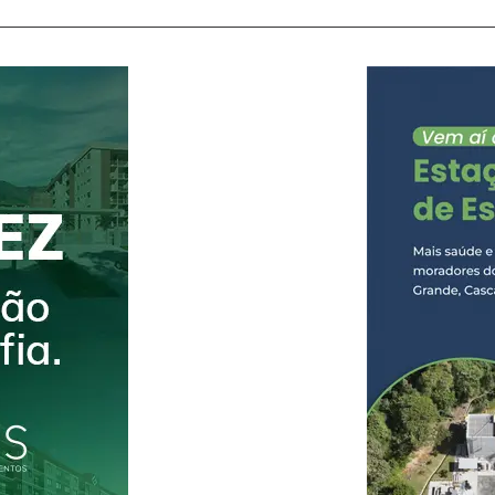
suspeito foi localizado e preso no município de 
cumprimento às diligências realizadas pela equi
a prisão,