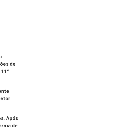
i
ções de
 11º
onte
setor
os. Após
 arma de