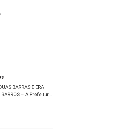
a
os
 DUAS BARRAS E ERA
BARROS – A Prefeitura
blicou nota de pesar e
pelo falecimento do
. Sérgio Barros foi
ém exerceu o cargo de